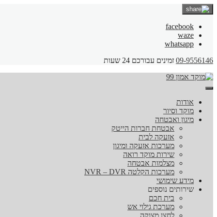
facebook
waze
whatsapp
09-9556146
זמינים עבורכם 24 שעות
אודות
מוקד וסיור
מיגון ואבטחה
אבטחת חברות הייטק
אזעקה לבית
מערכות אזעקה ומיגון
שירות מוקד רואה
מצלמות אבטחה
מערכות הקלטה NVR – DVR
מידע שימושי
שירותים נוספים
בית חכם
מערכת גילוי אש
לחצן מצוקה