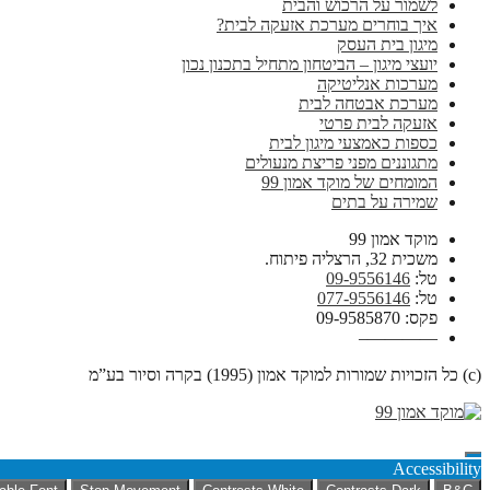
לשמור על הרכוש והבית
איך בוחרים מערכת אזעקה לבית?
מיגון בית העסק
יועצי מיגון – הביטחון מתחיל בתכנון נכון
מערכות אנליטיקה
מערכת אבטחה לבית
אזעקה לבית פרטי
כספות כאמצעי מיגון לבית
מתגוננים מפני פריצת מנעולים
המומחים של מוקד אמון 99
שמירה על בתים
מוקד אמון 99
משכית 32, הרצליה פיתוח.
טל:
09-9556146
טל:
077-9556146
פקס: 09-9585870
————–
(c) כל הזכויות שמורות למוקד אמון (1995) בקרה וסיור בע”מ
Accessibility