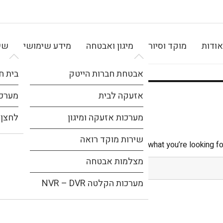
אודות
מוקד וסיור
מיגון ואבטחה
מידע שימושי
שיר
אבטחת חברות הייטק
בית ח
אזעקה לבית
מערכת
מערכות אזעקה ומיגון
לחצן 
שירות מוקד רואה
It seems we can’t find what you’re looking fo
מצלמות אבטחה
מערכות הקלטה NVR – DVR