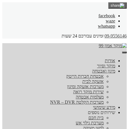
facebook
waze
whatsapp
09-9556146
זמינים עבורכם 24 שעות
אודות
מוקד וסיור
מיגון ואבטחה
אבטחת חברות הייטק
אזעקה לבית
מערכות אזעקה ומיגון
שירות מוקד רואה
מצלמות אבטחה
מערכות הקלטה NVR – DVR
מידע שימושי
שירותים נוספים
בית חכם
מערכת גילוי אש
לחצן מצוקה