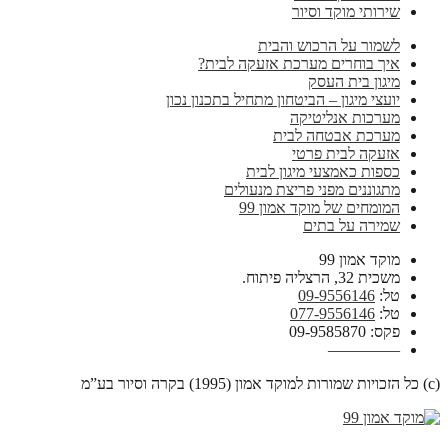
שירותי מוקד וסיור
לשמור על הרכוש והבית
איך בוחרים מערכת אזעקה לבית?
מיגון בית העסק
יועצי מיגון – הביטחון מתחיל בתכנון נכון
מערכות אנליטיקה
מערכת אבטחה לבית
אזעקה לבית פרטי
כספות כאמצעי מיגון לבית
מתגוננים מפני פריצת מנעולים
המומחים של מוקד אמון 99
שמירה על בתים
מוקד אמון 99
משכית 32, הרצליה פיתוח.
טל:
09-9556146
טל:
077-9556146
פקס: 09-9585870
————–
(c) כל הזכויות שמורות למוקד אמון (1995) בקרה וסיור בע”מ