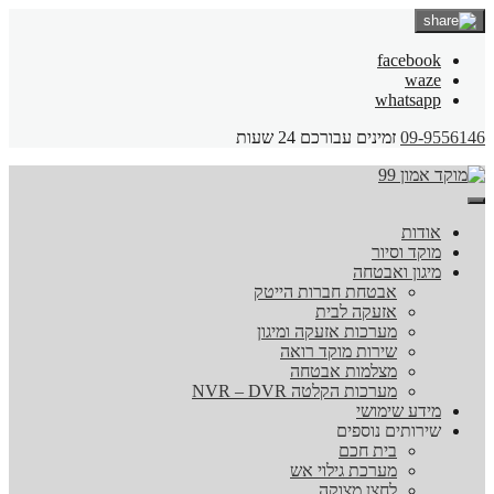
facebook
waze
whatsapp
09-9556146
זמינים עבורכם 24 שעות
אודות
מוקד וסיור
מיגון ואבטחה
אבטחת חברות הייטק
אזעקה לבית
מערכות אזעקה ומיגון
שירות מוקד רואה
מצלמות אבטחה
מערכות הקלטה NVR – DVR
מידע שימושי
שירותים נוספים
בית חכם
מערכת גילוי אש
לחצן מצוקה