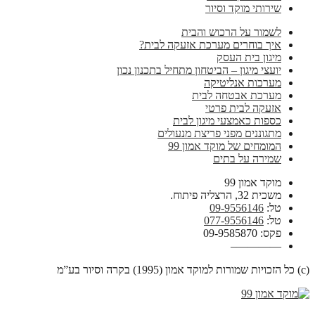
שירותי מוקד וסיור
לשמור על הרכוש והבית
איך בוחרים מערכת אזעקה לבית?
מיגון בית העסק
יועצי מיגון – הביטחון מתחיל בתכנון נכון
מערכות אנליטיקה
מערכת אבטחה לבית
אזעקה לבית פרטי
כספות כאמצעי מיגון לבית
מתגוננים מפני פריצת מנעולים
המומחים של מוקד אמון 99
שמירה על בתים
מוקד אמון 99
משכית 32, הרצליה פיתוח.
טל:
09-9556146
טל:
077-9556146
פקס: 09-9585870
————–
(c) כל הזכויות שמורות למוקד אמון (1995) בקרה וסיור בע”מ