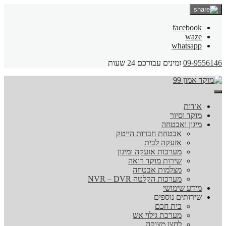
facebook
waze
whatsapp
09-9556146
זמינים עבורכם 24 שעות
אודות
מוקד וסיור
מיגון ואבטחה
אבטחת חברות הייטק
אזעקה לבית
מערכות אזעקה ומיגון
שירות מוקד רואה
מצלמות אבטחה
מערכות הקלטה NVR – DVR
מידע שימושי
שירותים נוספים
בית חכם
מערכת גילוי אש
לחצן מצוקה