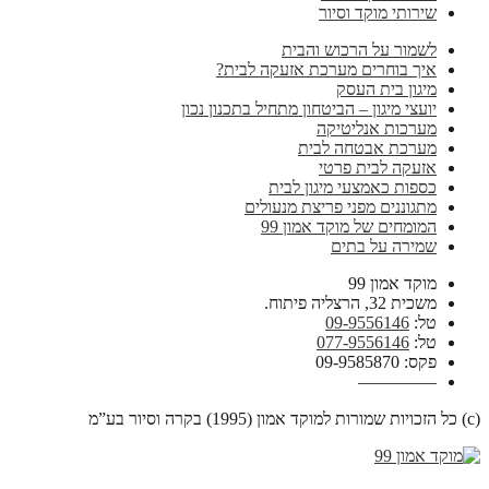
שירותי מוקד וסיור
לשמור על הרכוש והבית
איך בוחרים מערכת אזעקה לבית?
מיגון בית העסק
יועצי מיגון – הביטחון מתחיל בתכנון נכון
מערכות אנליטיקה
מערכת אבטחה לבית
אזעקה לבית פרטי
כספות כאמצעי מיגון לבית
מתגוננים מפני פריצת מנעולים
המומחים של מוקד אמון 99
שמירה על בתים
מוקד אמון 99
משכית 32, הרצליה פיתוח.
טל:
09-9556146
טל:
077-9556146
פקס: 09-9585870
————–
(c) כל הזכויות שמורות למוקד אמון (1995) בקרה וסיור בע”מ