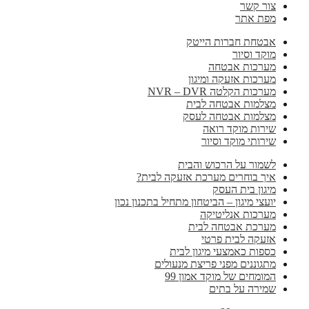
צור קשר
מפת אתר
אבטחת חברות הייטק
מוקד וסיור
מערכות אבטחה
מערכות אזעקה ומיגון
מערכות הקלטה NVR – DVR
מצלמות אבטחה לבית
מצלמות אבטחה לעסק
שירות מוקד רואה
שירותי מוקד וסיור
לשמור על הרכוש והבית
איך בוחרים מערכת אזעקה לבית?
מיגון בית העסק
יועצי מיגון – הביטחון מתחיל בתכנון נכון
מערכות אנליטיקה
מערכת אבטחה לבית
אזעקה לבית פרטי
כספות כאמצעי מיגון לבית
מתגוננים מפני פריצת מנעולים
המומחים של מוקד אמון 99
שמירה על בתים