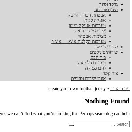
מוקד וסיור
מיגון ואבטחה
אבטחת חברות הייטק
אזעקה לבית
מערכות אזעקה ומיגון
שירות מוקד רואה
מצלמות אבטחה
מערכות הקלטה NVR – DVR
מידע שימושי
שירותים נוספים
בית חכם
מערכת גילוי אש
לחצן מצוקה
צור קשר
אזורי שירות וסניפים
עמוד הבית
»
create your own football jersey
Nothing Found
eems we can’t find what you’re looking for. Perhaps searching can help.
Search
Search
for: