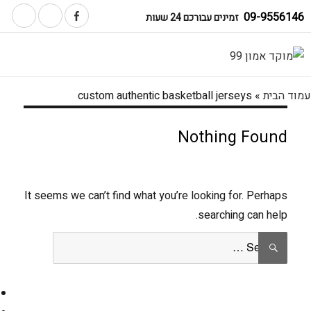
09-9556146
זמינים עבורכם 24 שעות
עמוד הבית
»
custom authentic basketball jerseys
Nothing Found
It seems we can’t find what you’re looking for. Perhaps
searching can help.
Search
SEARCH
for: