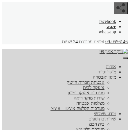
facebook
waze
whatsapp
09-9556146
זמינים עבורכם 24 שעות
אודות
מוקד וסיור
מיגון ואבטחה
אבטחת חברות הייטק
אזעקה לבית
מערכות אזעקה ומיגון
שירות מוקד רואה
מצלמות אבטחה
מערכות הקלטה NVR – DVR
מידע שימושי
שירותים נוספים
בית חכם
מערכת גילוי אש