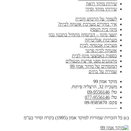
שירות מוקד רואה
שירותי מוקד וסיור
לשמור על הרכוש והבית
איך בוחרים מערכת אזעקה לבית?
מיגון בית העסק
יועצי מיגון – הביטחון מתחיל בתכנון נכון
מערכות אנליטיקה
מערכת אבטחה לבית
אזעקה לבית פרטי
כספות כאמצעי מיגון לבית
מתגוננים מפני פריצת מנעולים
המומחים של מוקד אמון 99
שמירה על בתים
מוקד אמון 99
משכית 32, הרצליה פיתוח.
טל:
09-9556146
טל:
077-9556146
פקס: 09-9585870
————–
(c) כל הזכויות שמורות למוקד אמון (1995) בקרה וסיור בע”מ