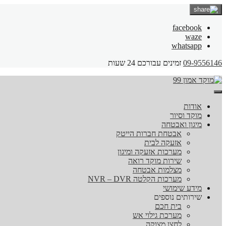
facebook
waze
whatsapp
09-9556146
זמינים עבורכם 24 שעות
אודות
מוקד וסיור
מיגון ואבטחה
אבטחת חברות הייטק
אזעקה לבית
מערכות אזעקה ומיגון
שירות מוקד רואה
מצלמות אבטחה
מערכות הקלטה NVR – DVR
מידע שימושי
שירותים נוספים
בית חכם
מערכת גילוי אש
לחצן מצוקה