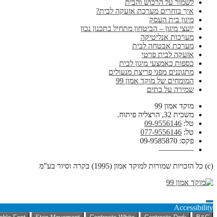
לשמור על הרכוש והבית
איך בוחרים מערכת אזעקה לבית?
מיגון בית העסק
יועצי מיגון – הביטחון מתחיל בתכנון נכון
מערכות אנליטיקה
מערכת אבטחה לבית
אזעקה לבית פרטי
כספות כאמצעי מיגון לבית
מתגוננים מפני פריצת מנעולים
המומחים של מוקד אמון 99
שמירה על בתים
מוקד אמון 99
משכית 32, הרצליה פיתוח.
טל:
09-9556146
טל:
077-9556146
פקס: 09-9585870
————–
(c) כל הזכויות שמורות למוקד אמון (1995) בקרה וסיור בע”מ
Accessibility