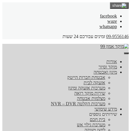
facebook
waze
whatsapp
09-9556146
זמינים עבורכם 24 שעות
אודות
מוקד וסיור
מיגון ואבטחה
אבטחת חברות הייטק
אזעקה לבית
מערכות אזעקה ומיגון
שירות מוקד רואה
מצלמות אבטחה
מערכות הקלטה NVR – DVR
מידע שימושי
שירותים נוספים
בית חכם
מערכת גילוי אש
לחצן מצוקה