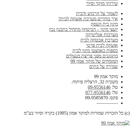
שירותי מוקד וסיור
לשמור על הרכוש והבית
איך בוחרים מערכת אזעקה לבית?
מיגון בית העסק
יועצי מיגון – הביטחון מתחיל בתכנון נכון
מערכות אנליטיקה
מערכת אבטחה לבית
אזעקה לבית פרטי
כספות כאמצעי מיגון לבית
מתגוננים מפני פריצת מנעולים
המומחים של מוקד אמון 99
שמירה על בתים
מוקד אמון 99
משכית 32, הרצליה פיתוח.
טל:
09-9556146
טל:
077-9556146
פקס: 09-9585870
————–
(c) כל הזכויות שמורות למוקד אמון (1995) בקרה וסיור בע”מ