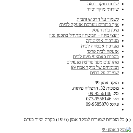
שירות מוקד רואה
שירותי מוקד וסיור
לשמור על הרכוש והבית
איך בוחרים מערכת אזעקה לבית?
מיגון בית העסק
יועצי מיגון – הביטחון מתחיל בתכנון נכון
מערכות אנליטיקה
מערכת אבטחה לבית
אזעקה לבית פרטי
כספות כאמצעי מיגון לבית
מתגוננים מפני פריצת מנעולים
המומחים של מוקד אמון 99
שמירה על בתים
מוקד אמון 99
משכית 32, הרצליה פיתוח.
טל:
09-9556146
טל:
077-9556146
פקס: 09-9585870
————–
(c) כל הזכויות שמורות למוקד אמון (1995) בקרה וסיור בע”מ