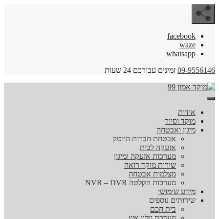
facebook
waze
whatsapp
09-9556146
זמינים עבורכם 24 שעות
אודות
מוקד וסיור
מיגון ואבטחה
אבטחת חברות הייטק
אזעקה לבית
מערכות אזעקה ומיגון
שירות מוקד רואה
מצלמות אבטחה
מערכות הקלטה NVR – DVR
מידע שימושי
שירותים נוספים
בית חכם
מערכת גילוי אש