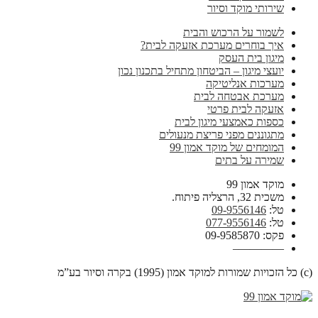
שירותי מוקד וסיור
לשמור על הרכוש והבית
איך בוחרים מערכת אזעקה לבית?
מיגון בית העסק
יועצי מיגון – הביטחון מתחיל בתכנון נכון
מערכות אנליטיקה
מערכת אבטחה לבית
אזעקה לבית פרטי
כספות כאמצעי מיגון לבית
מתגוננים מפני פריצת מנעולים
המומחים של מוקד אמון 99
שמירה על בתים
מוקד אמון 99
משכית 32, הרצליה פיתוח.
טל:
09-9556146
טל:
077-9556146
פקס: 09-9585870
————–
(c) כל הזכויות שמורות למוקד אמון (1995) בקרה וסיור בע”מ