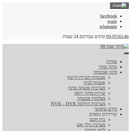
facebook
waze
whatsapp
09-9556146
זמינים עבורכם 24 שעות
אודות
מוקד וסיור
מיגון ואבטחה
אבטחת חברות הייטק
אזעקה לבית
מערכות אזעקה ומיגון
שירות מוקד רואה
מצלמות אבטחה
מערכות הקלטה NVR – DVR
מידע שימושי
שירותים נוספים
בית חכם
מערכת גילוי אש
לחצן מצוקה