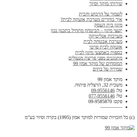
שירותי מוקד וסיור
לשמור על הרכוש והבית
איך בוחרים מערכת אזעקה לבית?
מיגון בית העסק
יועצי מיגון – הביטחון מתחיל בתכנון נכון
מערכות אנליטיקה
מערכת אבטחה לבית
אזעקה לבית פרטי
כספות כאמצעי מיגון לבית
מתגוננים מפני פריצת מנעולים
המומחים של מוקד אמון 99
שמירה על בתים
מוקד אמון 99
משכית 32, הרצליה פיתוח.
טל:
09-9556146
טל:
077-9556146
פקס: 09-9585870
————–
(c) כל הזכויות שמורות למוקד אמון (1995) בקרה וסיור בע”מ