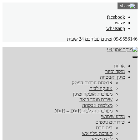
facebook
waze
whatsapp
09-9556146
זמינים עבורכם 24 שעות
אודות
מוקד וסיור
מיגון ואבטחה
אבטחת חברות הייטק
אזעקה לבית
מערכות אזעקה ומיגון
שירות מוקד רואה
מצלמות אבטחה
מערכות הקלטה NVR – DVR
מידע שימושי
שירותים נוספים
בית חכם
מערכת גילוי אש
לחצן מצוקה