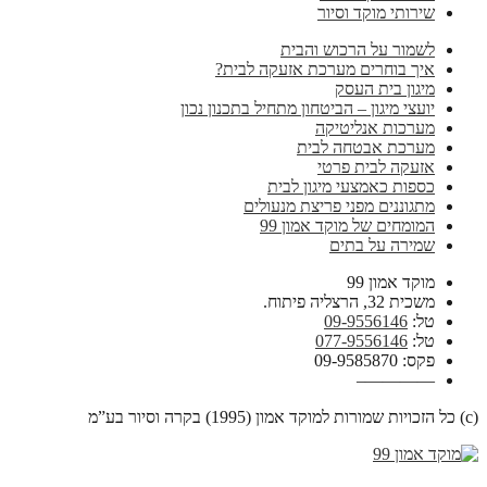
שירותי מוקד וסיור
לשמור על הרכוש והבית
איך בוחרים מערכת אזעקה לבית?
מיגון בית העסק
יועצי מיגון – הביטחון מתחיל בתכנון נכון
מערכות אנליטיקה
מערכת אבטחה לבית
אזעקה לבית פרטי
כספות כאמצעי מיגון לבית
מתגוננים מפני פריצת מנעולים
המומחים של מוקד אמון 99
שמירה על בתים
מוקד אמון 99
משכית 32, הרצליה פיתוח.
טל:
09-9556146
טל:
077-9556146
פקס: 09-9585870
————–
(c) כל הזכויות שמורות למוקד אמון (1995) בקרה וסיור בע”מ