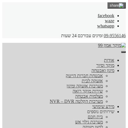
facebook
waze
whatsapp
09-9556146
זמינים עבורכם 24 שעות
אודות
מוקד וסיור
מיגון ואבטחה
אבטחת חברות הייטק
אזעקה לבית
מערכות אזעקה ומיגון
שירות מוקד רואה
מצלמות אבטחה
מערכות הקלטה NVR – DVR
מידע שימושי
שירותים נוספים
בית חכם
מערכת גילוי אש
לחצן מצוקה