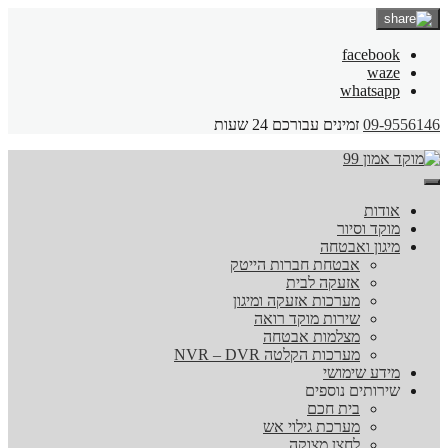
facebook
waze
whatsapp
09-9556146
זמינים עבורכם 24 שעות
אודות
מוקד וסיור
מיגון ואבטחה
אבטחת חברות הייטק
אזעקה לבית
מערכות אזעקה ומיגון
שירות מוקד רואה
מצלמות אבטחה
מערכות הקלטה NVR – DVR
מידע שימושי
שירותים נוספים
בית חכם
מערכת גילוי אש
לחצן מצוקה