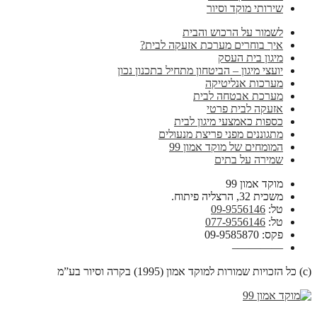
שירותי מוקד וסיור
לשמור על הרכוש והבית
איך בוחרים מערכת אזעקה לבית?
מיגון בית העסק
יועצי מיגון – הביטחון מתחיל בתכנון נכון
מערכות אנליטיקה
מערכת אבטחה לבית
אזעקה לבית פרטי
כספות כאמצעי מיגון לבית
מתגוננים מפני פריצת מנעולים
המומחים של מוקד אמון 99
שמירה על בתים
מוקד אמון 99
משכית 32, הרצליה פיתוח.
טל:
09-9556146
טל:
077-9556146
פקס: 09-9585870
————–
(c) כל הזכויות שמורות למוקד אמון (1995) בקרה וסיור בע”מ