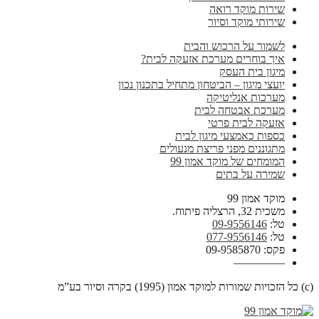
שירות מוקד רואה
שירותי מוקד וסיור
לשמור על הרכוש והבית
איך בוחרים מערכת אזעקה לבית?
מיגון בית העסק
יועצי מיגון – הביטחון מתחיל בתכנון נכון
מערכות אנליטיקה
מערכת אבטחה לבית
אזעקה לבית פרטי
כספות כאמצעי מיגון לבית
מתגוננים מפני פריצת מנעולים
המומחים של מוקד אמון 99
שמירה על בתים
מוקד אמון 99
משכית 32, הרצליה פיתוח.
טל:
09-9556146
טל:
077-9556146
פקס: 09-9585870
————–
(c) כל הזכויות שמורות למוקד אמון (1995) בקרה וסיור בע”מ