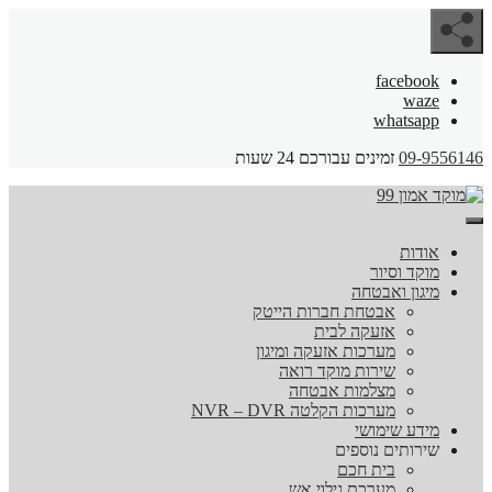
facebook
waze
whatsapp
09-9556146
זמינים עבורכם 24 שעות
אודות
מוקד וסיור
מיגון ואבטחה
אבטחת חברות הייטק
אזעקה לבית
מערכות אזעקה ומיגון
שירות מוקד רואה
מצלמות אבטחה
מערכות הקלטה NVR – DVR
מידע שימושי
שירותים נוספים
בית חכם
מערכת גילוי אש