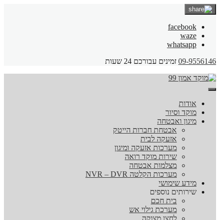
facebook
waze
whatsapp
09-9556146
זמינים עבורכם 24 שעות
אודות
מוקד וסיור
מיגון ואבטחה
אבטחת חברות הייטק
אזעקה לבית
מערכות אזעקה ומיגון
שירות מוקד רואה
מצלמות אבטחה
מערכות הקלטה NVR – DVR
מידע שימושי
שירותים נוספים
בית חכם
מערכת גילוי אש
לחצן מצוקה