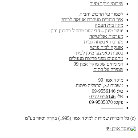
שירותי מוקד וסיור
לשמור על הרכוש והבית
איך בוחרים מערכת אזעקה לבית?
מיגון בית העסק
יועצי מיגון – הביטחון מתחיל בתכנון נכון
מערכות אנליטיקה
מערכת אבטחה לבית
אזעקה לבית פרטי
כספות כאמצעי מיגון לבית
מתגוננים מפני פריצת מנעולים
המומחים של מוקד אמון 99
שמירה על בתים
מוקד אמון 99
משכית 32, הרצליה פיתוח.
טל:
09-9556146
טל:
077-9556146
פקס: 09-9585870
————–
(c) כל הזכויות שמורות למוקד אמון (1995) בקרה וסיור בע”מ