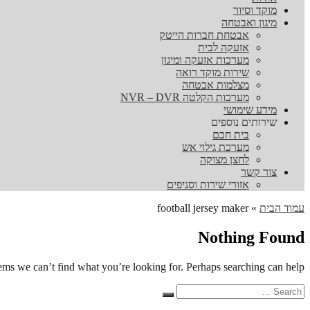
מוקד וסיור
מיגון ואבטחה
אבטחת חברות הייטק
אזעקה לבית
מערכות אזעקה ומיגון
שירות מוקד רואה
מצלמות אבטחה
מערכות הקלטה NVR – DVR
מידע שימושי
שירותים נוספים
בית חכם
מערכת גילוי אש
לחצן מצוקה
צור קשר
אזורי שירות וסניפים
עמוד הבית
»
football jersey maker
Nothing Found
eems we can’t find what you’re looking for. Perhaps searching can help.
Search
Search
for: