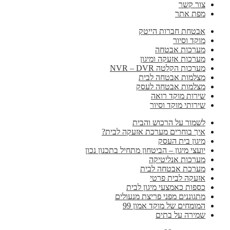
צור קשר
מפת אתר
אבטחת חברות הייטק
מוקד וסיור
מערכות אבטחה
מערכות אזעקה ומיגון
מערכות הקלטה NVR – DVR
מצלמות אבטחה לבית
מצלמות אבטחה לעסק
שירות מוקד רואה
שירותי מוקד וסיור
לשמור על הרכוש והבית
איך בוחרים מערכת אזעקה לבית?
מיגון בית העסק
יועצי מיגון – הביטחון מתחיל בתכנון נכון
מערכות אנליטיקה
מערכת אבטחה לבית
אזעקה לבית פרטי
כספות כאמצעי מיגון לבית
מתגוננים מפני פריצת מנעולים
המומחים של מוקד אמון 99
שמירה על בתים