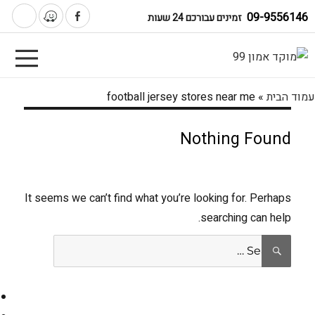
09-9556146
זמינים עבורכם 24 שעות
עמוד הבית
»
football jersey stores near me
Nothing Found
It seems we can’t find what you’re looking for. Perhaps
searching can help.
Search
SEARCH
for: