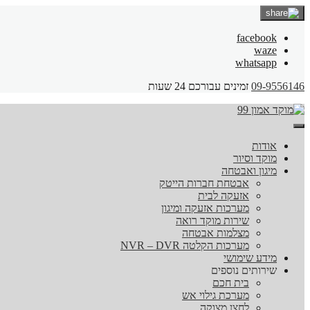
facebook
waze
whatsapp
09-9556146
זמינים עבורכם 24 שעות
אודות
מוקד וסיור
מיגון ואבטחה
אבטחת חברות הייטק
אזעקה לבית
מערכות אזעקה ומיגון
שירות מוקד רואה
מצלמות אבטחה
מערכות הקלטה NVR – DVR
מידע שימושי
שירותים נוספים
בית חכם
מערכת גילוי אש
לחצן מצוקה