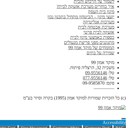
לשמור על הרכוש והבית
איך בוחרים מערכת אזעקה לבית?
מיגון בית העסק
יועצי מיגון – הביטחון מתחיל בתכנון נכון
מערכות אנליטיקה
מערכת אבטחה לבית
אזעקה לבית פרטי
כספות כאמצעי מיגון לבית
מתגוננים מפני פריצת מנעולים
המומחים של מוקד אמון 99
שמירה על בתים
מוקד אמון 99
משכית 32, הרצליה פיתוח.
טל:
09-9556146
טל:
077-9556146
פקס: 09-9585870
————–
(c) כל הזכויות שמורות למוקד אמון (1995) בקרה וסיור בע”מ
Accessibility