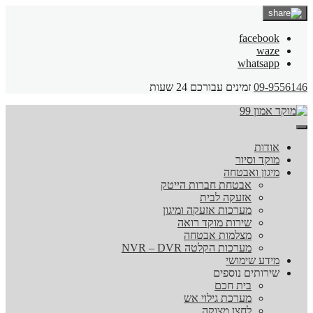
facebook
waze
whatsapp
09-9556146
זמינים עבורכם 24 שעות
אודות
מוקד וסיור
מיגון ואבטחה
אבטחת חברות הייטק
אזעקה לבית
מערכות אזעקה ומיגון
שירות מוקד רואה
מצלמות אבטחה
מערכות הקלטה NVR – DVR
מידע שימושי
שירותים נוספים
בית חכם
מערכת גילוי אש
לחצן מצוקה