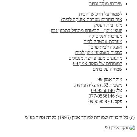
שירותי מוקד וסיור
לשמור על הרכוש והבית
איך בוחרים מערכת אזעקה לבית?
מיגון בית העסק
יועצי מיגון – הביטחון מתחיל בתכנון נכון
מערכות אנליטיקה
מערכת אבטחה לבית
אזעקה לבית פרטי
כספות כאמצעי מיגון לבית
מתגוננים מפני פריצת מנעולים
המומחים של מוקד אמון 99
שמירה על בתים
מוקד אמון 99
משכית 32, הרצליה פיתוח.
טל:
09-9556146
טל:
077-9556146
פקס: 09-9585870
————–
(c) כל הזכויות שמורות למוקד אמון (1995) בקרה וסיור בע”מ