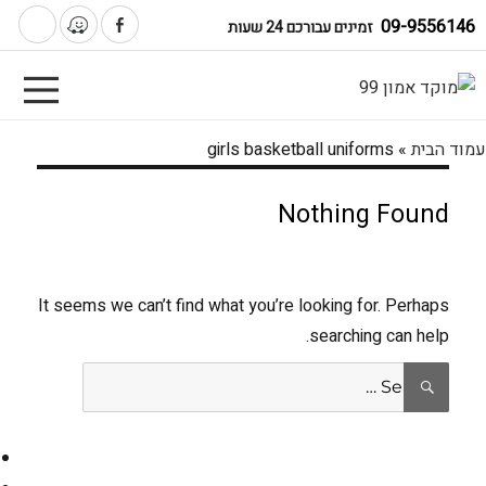
09-9556146
זמינים עבורכם 24 שעות
עמוד הבית
»
girls basketball uniforms
Nothing Found
It seems we can’t find what you’re looking for. Perhaps
searching can help.
Search
SEARCH
for: