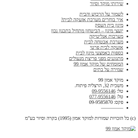
שירותי מוקד וסיור
לשמור על הרכוש והבית
איך בוחרים מערכת אזעקה לבית?
מיגון בית העסק
יועצי מיגון – הביטחון מתחיל בתכנון נכון
מערכות אנליטיקה
מערכת אבטחה לבית
אזעקה לבית פרטי
כספות כאמצעי מיגון לבית
מתגוננים מפני פריצת מנעולים
המומחים של מוקד אמון 99
שמירה על בתים
מוקד אמון 99
משכית 32, הרצליה פיתוח.
טל:
09-9556146
טל:
077-9556146
פקס: 09-9585870
————–
(c) כל הזכויות שמורות למוקד אמון (1995) בקרה וסיור בע”מ