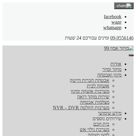
facebook
waze
whatsapp
09-9556146
זמינים עבורכם 24 שעות
אודות
מוקד וסיור
מיגון ואבטחה
אבטחת חברות הייטק
אזעקה לבית
מערכות אזעקה ומיגון
שירות מוקד רואה
מצלמות אבטחה
מערכות הקלטה NVR – DVR
מידע שימושי
שירותים נוספים
בית חכם
מערכת גילוי אש
לחצן מצוקה