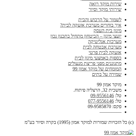
שירות מוקד רואה
שירותי מוקד וסיור
לשמור על הרכוש והבית
איך בוחרים מערכת אזעקה לבית?
מיגון בית העסק
יועצי מיגון – הביטחון מתחיל בתכנון נכון
מערכות אנליטיקה
מערכת אבטחה לבית
אזעקה לבית פרטי
כספות כאמצעי מיגון לבית
מתגוננים מפני פריצת מנעולים
המומחים של מוקד אמון 99
שמירה על בתים
מוקד אמון 99
משכית 32, הרצליה פיתוח.
טל:
09-9556146
טל:
077-9556146
פקס: 09-9585870
————–
(c) כל הזכויות שמורות למוקד אמון (1995) בקרה וסיור בע”מ