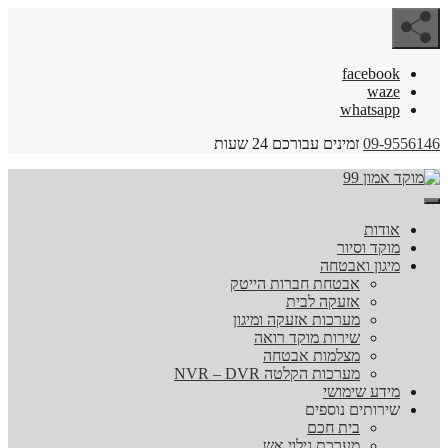
facebook
waze
whatsapp
09-9556146
זמינים עבורכם 24 שעות
אודות
מוקד וסיור
מיגון ואבטחה
אבטחת חברות הייטק
אזעקה לבית
מערכות אזעקה ומיגון
שירות מוקד רואה
מצלמות אבטחה
מערכות הקלטה NVR – DVR
מידע שימושי
שירותים נוספים
בית חכם
מערכת גילוי אש