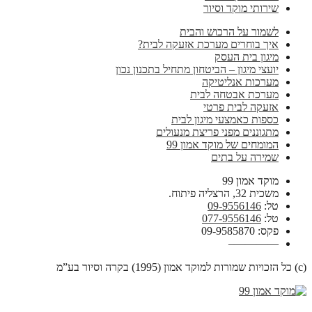
שירותי מוקד וסיור
לשמור על הרכוש והבית
איך בוחרים מערכת אזעקה לבית?
מיגון בית העסק
יועצי מיגון – הביטחון מתחיל בתכנון נכון
מערכות אנליטיקה
מערכת אבטחה לבית
אזעקה לבית פרטי
כספות כאמצעי מיגון לבית
מתגוננים מפני פריצת מנעולים
המומחים של מוקד אמון 99
שמירה על בתים
מוקד אמון 99
משכית 32, הרצליה פיתוח.
טל:
09-9556146
טל:
077-9556146
פקס: 09-9585870
————–
(c) כל הזכויות שמורות למוקד אמון (1995) בקרה וסיור בע”מ