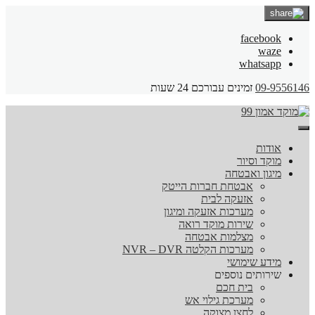
facebook
waze
whatsapp
09-9556146
זמינים עבורכם 24 שעות
אודות
מוקד וסיור
מיגון ואבטחה
אבטחת חברות הייטק
אזעקה לבית
מערכות אזעקה ומיגון
שירות מוקד רואה
מצלמות אבטחה
מערכות הקלטה NVR – DVR
מידע שימושי
שירותים נוספים
בית חכם
מערכת גילוי אש
לחצן מצוקה