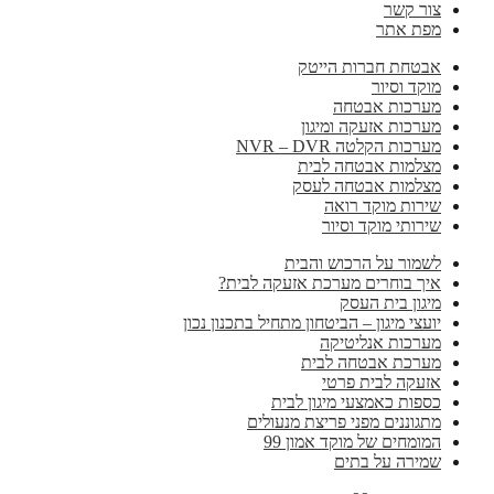
צור קשר
מפת אתר
אבטחת חברות הייטק
מוקד וסיור
מערכות אבטחה
מערכות אזעקה ומיגון
מערכות הקלטה NVR – DVR
מצלמות אבטחה לבית
מצלמות אבטחה לעסק
שירות מוקד רואה
שירותי מוקד וסיור
לשמור על הרכוש והבית
איך בוחרים מערכת אזעקה לבית?
מיגון בית העסק
יועצי מיגון – הביטחון מתחיל בתכנון נכון
מערכות אנליטיקה
מערכת אבטחה לבית
אזעקה לבית פרטי
כספות כאמצעי מיגון לבית
מתגוננים מפני פריצת מנעולים
המומחים של מוקד אמון 99
שמירה על בתים