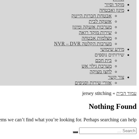
מוקד וסיור
מיגון ואבטחה
אבטחת חברות הייטק
אזעקה לבית
מערכות אזעקה ומיגון
שירות מוקד רואה
מצלמות אבטחה
מערכות הקלטה NVR – DVR
מידע שימושי
שירותים נוספים
בית חכם
מערכת גילוי אש
לחצן מצוקה
צור קשר
אזורי שירות וסניפים
עמוד הבית
»
jersey stitching
Nothing Found
eems we can’t find what you’re looking for. Perhaps searching can help.
Search
Search
for: