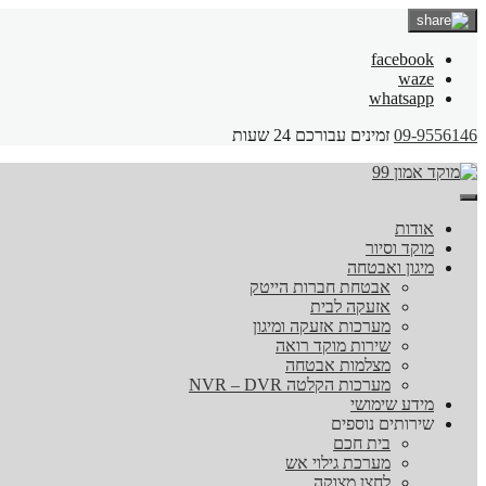
facebook
waze
whatsapp
09-9556146
זמינים עבורכם 24 שעות
אודות
מוקד וסיור
מיגון ואבטחה
אבטחת חברות הייטק
אזעקה לבית
מערכות אזעקה ומיגון
שירות מוקד רואה
מצלמות אבטחה
מערכות הקלטה NVR – DVR
מידע שימושי
שירותים נוספים
בית חכם
מערכת גילוי אש
לחצן מצוקה