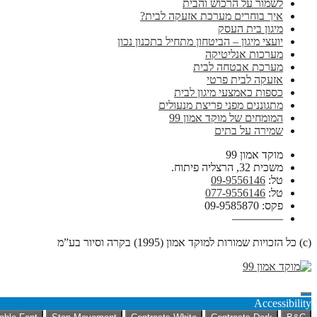
לשמור על הרכוש והבית
איך בוחרים מערכת אזעקה לבית?
מיגון בית העסק
יועצי מיגון – הביטחון מתחיל בתכנון נכון
מערכות אנליטיקה
מערכת אבטחה לבית
אזעקה לבית פרטי
כספות כאמצעי מיגון לבית
מתגוננים מפני פריצת מנעולים
המומחים של מוקד אמון 99
שמירה על בתים
מוקד אמון 99
משכית 32, הרצליה פיתוח.
טל:
09-9556146
טל:
077-9556146
פקס: 09-9585870
————–
(c) כל הזכויות שמורות למוקד אמון (1995) בקרה וסיור בע”מ
Accessibility