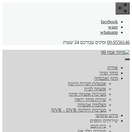
facebook
waze
whatsapp
09-9556146
זמינים עבורכם 24 שעות
אודות
מוקד וסיור
מיגון ואבטחה
אבטחת חברות הייטק
אזעקה לבית
מערכות אזעקה ומיגון
שירות מוקד רואה
מצלמות אבטחה
מערכות הקלטה NVR – DVR
מידע שימושי
שירותים נוספים
בית חכם
מערכת גילוי אש