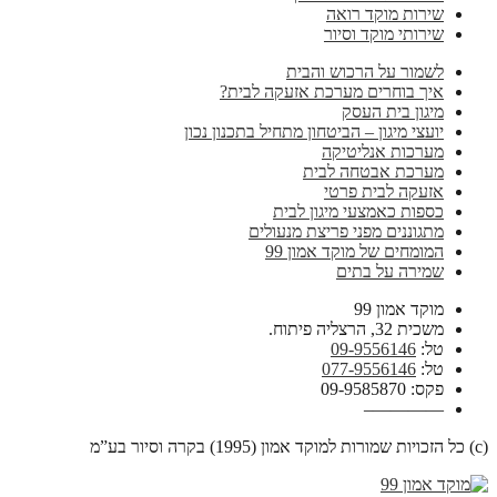
שירות מוקד רואה
שירותי מוקד וסיור
לשמור על הרכוש והבית
איך בוחרים מערכת אזעקה לבית?
מיגון בית העסק
יועצי מיגון – הביטחון מתחיל בתכנון נכון
מערכות אנליטיקה
מערכת אבטחה לבית
אזעקה לבית פרטי
כספות כאמצעי מיגון לבית
מתגוננים מפני פריצת מנעולים
המומחים של מוקד אמון 99
שמירה על בתים
מוקד אמון 99
משכית 32, הרצליה פיתוח.
טל:
09-9556146
טל:
077-9556146
פקס: 09-9585870
————–
(c) כל הזכויות שמורות למוקד אמון (1995) בקרה וסיור בע”מ