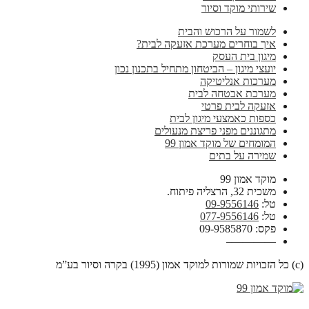
שירותי מוקד וסיור
לשמור על הרכוש והבית
איך בוחרים מערכת אזעקה לבית?
מיגון בית העסק
יועצי מיגון – הביטחון מתחיל בתכנון נכון
מערכות אנליטיקה
מערכת אבטחה לבית
אזעקה לבית פרטי
כספות כאמצעי מיגון לבית
מתגוננים מפני פריצת מנעולים
המומחים של מוקד אמון 99
שמירה על בתים
מוקד אמון 99
משכית 32, הרצליה פיתוח.
טל:
09-9556146
טל:
077-9556146
פקס: 09-9585870
————–
(c) כל הזכויות שמורות למוקד אמון (1995) בקרה וסיור בע”מ