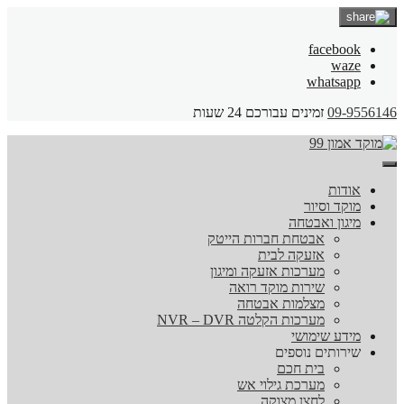
facebook
waze
whatsapp
09-9556146
זמינים עבורכם 24 שעות
אודות
מוקד וסיור
מיגון ואבטחה
אבטחת חברות הייטק
אזעקה לבית
מערכות אזעקה ומיגון
שירות מוקד רואה
מצלמות אבטחה
מערכות הקלטה NVR – DVR
מידע שימושי
שירותים נוספים
בית חכם
מערכת גילוי אש
לחצן מצוקה