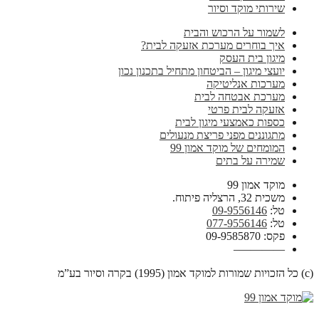
שירותי מוקד וסיור
לשמור על הרכוש והבית
איך בוחרים מערכת אזעקה לבית?
מיגון בית העסק
יועצי מיגון – הביטחון מתחיל בתכנון נכון
מערכות אנליטיקה
מערכת אבטחה לבית
אזעקה לבית פרטי
כספות כאמצעי מיגון לבית
מתגוננים מפני פריצת מנעולים
המומחים של מוקד אמון 99
שמירה על בתים
מוקד אמון 99
משכית 32, הרצליה פיתוח.
טל:
09-9556146
טל:
077-9556146
פקס: 09-9585870
————–
(c) כל הזכויות שמורות למוקד אמון (1995) בקרה וסיור בע”מ