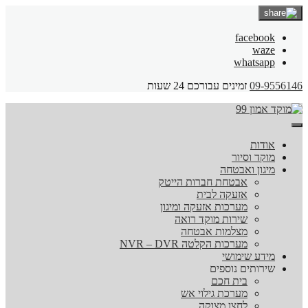
facebook
waze
whatsapp
09-9556146
זמינים עבורכם 24 שעות
אודות
מוקד וסיור
מיגון ואבטחה
אבטחת חברות הייטק
אזעקה לבית
מערכות אזעקה ומיגון
שירות מוקד רואה
מצלמות אבטחה
מערכות הקלטה NVR – DVR
מידע שימושי
שירותים נוספים
בית חכם
מערכת גילוי אש
לחצן מצוקה