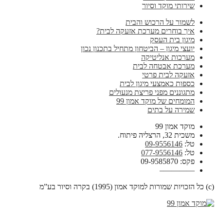
שירותי מוקד וסיור
לשמור על הרכוש והבית
איך בוחרים מערכת אזעקה לבית?
מיגון בית העסק
יועצי מיגון – הביטחון מתחיל בתכנון נכון
מערכות אנליטיקה
מערכת אבטחה לבית
אזעקה לבית פרטי
כספות כאמצעי מיגון לבית
מתגוננים מפני פריצת מנעולים
המומחים של מוקד אמון 99
שמירה על בתים
מוקד אמון 99
משכית 32, הרצליה פיתוח.
טל:
09-9556146
טל:
077-9556146
פקס: 09-9585870
————–
(c) כל הזכויות שמורות למוקד אמון (1995) בקרה וסיור בע”מ