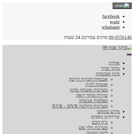
facebook
waze
whatsapp
09-9556146
זמינים עבורכם 24 שעות
אודות
מוקד וסיור
מיגון ואבטחה
אבטחת חברות הייטק
אזעקה לבית
מערכות אזעקה ומיגון
שירות מוקד רואה
מצלמות אבטחה
מערכות הקלטה NVR – DVR
מידע שימושי
שירותים נוספים
בית חכם
מערכת גילוי אש
לחצן מצוקה