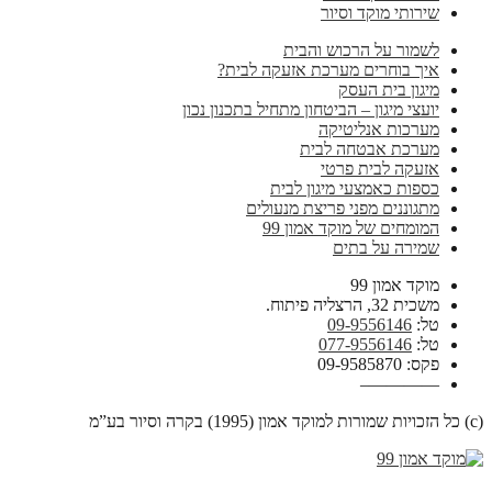
שירותי מוקד וסיור
לשמור על הרכוש והבית
איך בוחרים מערכת אזעקה לבית?
מיגון בית העסק
יועצי מיגון – הביטחון מתחיל בתכנון נכון
מערכות אנליטיקה
מערכת אבטחה לבית
אזעקה לבית פרטי
כספות כאמצעי מיגון לבית
מתגוננים מפני פריצת מנעולים
המומחים של מוקד אמון 99
שמירה על בתים
מוקד אמון 99
משכית 32, הרצליה פיתוח.
טל:
09-9556146
טל:
077-9556146
פקס: 09-9585870
————–
(c) כל הזכויות שמורות למוקד אמון (1995) בקרה וסיור בע”מ