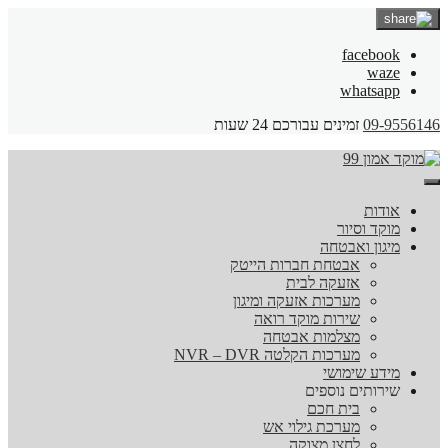
facebook
waze
whatsapp
09-9556146
זמינים עבורכם 24 שעות
אודות
מוקד וסיור
מיגון ואבטחה
אבטחת חברות הייטק
אזעקה לבית
מערכות אזעקה ומיגון
שירות מוקד רואה
מצלמות אבטחה
מערכות הקלטה NVR – DVR
מידע שימושי
שירותים נוספים
בית חכם
מערכת גילוי אש
לחצן מצוקה