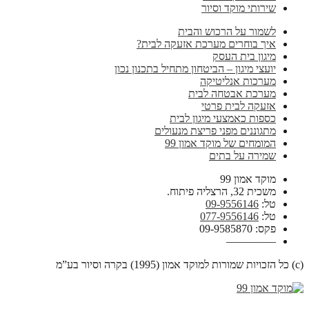
שירותי מוקד וסיור
לשמור על הרכוש והבית
איך בוחרים מערכת אזעקה לבית?
מיגון בית העסק
יועצי מיגון – הביטחון מתחיל בתכנון נכון
מערכות אנליטיקה
מערכת אבטחה לבית
אזעקה לבית פרטי
כספות כאמצעי מיגון לבית
מתגוננים מפני פריצת מנעולים
המומחים של מוקד אמון 99
שמירה על בתים
מוקד אמון 99
משכית 32, הרצליה פיתוח.
טל:
09-9556146
טל:
077-9556146
פקס: 09-9585870
————–
(c) כל הזכויות שמורות למוקד אמון (1995) בקרה וסיור בע”מ