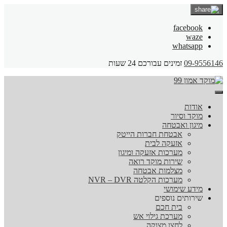
facebook
waze
whatsapp
09-9556146
זמינים עבורכם 24 שעות
אודות
מוקד וסיור
מיגון ואבטחה
אבטחת חברות הייטק
אזעקה לבית
מערכות אזעקה ומיגון
שירות מוקד רואה
מצלמות אבטחה
מערכות הקלטה NVR – DVR
מידע שימושי
שירותים נוספים
בית חכם
מערכת גילוי אש
לחצן מצוקה