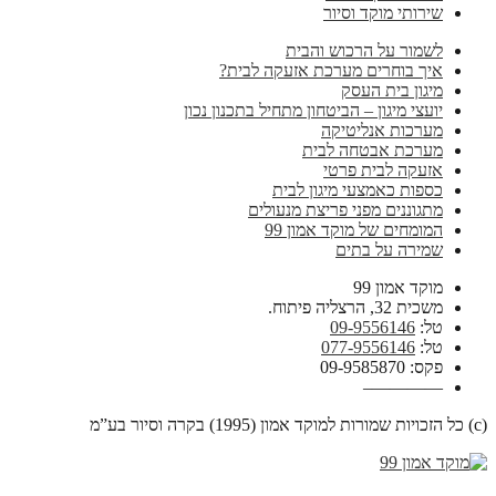
שירותי מוקד וסיור
לשמור על הרכוש והבית
איך בוחרים מערכת אזעקה לבית?
מיגון בית העסק
יועצי מיגון – הביטחון מתחיל בתכנון נכון
מערכות אנליטיקה
מערכת אבטחה לבית
אזעקה לבית פרטי
כספות כאמצעי מיגון לבית
מתגוננים מפני פריצת מנעולים
המומחים של מוקד אמון 99
שמירה על בתים
מוקד אמון 99
משכית 32, הרצליה פיתוח.
טל:
09-9556146
טל:
077-9556146
פקס: 09-9585870
————–
(c) כל הזכויות שמורות למוקד אמון (1995) בקרה וסיור בע”מ