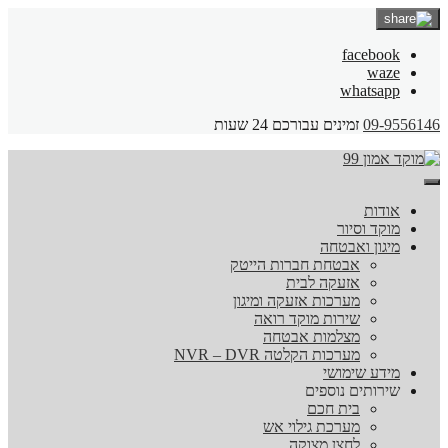
facebook
waze
whatsapp
09-9556146
זמינים עבורכם 24 שעות
אודות
מוקד וסיור
מיגון ואבטחה
אבטחת חברות הייטק
אזעקה לבית
מערכות אזעקה ומיגון
שירות מוקד רואה
מצלמות אבטחה
מערכות הקלטה NVR – DVR
מידע שימושי
שירותים נוספים
בית חכם
מערכת גילוי אש
לחצן מצוקה