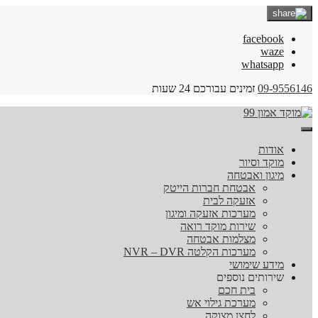
facebook
waze
whatsapp
09-9556146
זמינים עבורכם 24 שעות
אודות
מוקד וסיור
מיגון ואבטחה
אבטחת חברות הייטק
אזעקה לבית
מערכות אזעקה ומיגון
שירות מוקד רואה
מצלמות אבטחה
מערכות הקלטה NVR – DVR
מידע שימושי
שירותים נוספים
בית חכם
מערכת גילוי אש
לחצן מצוקה