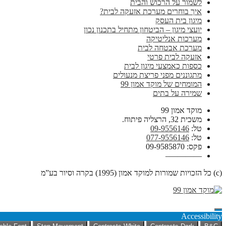
לשמור על הרכוש והבית
איך בוחרים מערכת אזעקה לבית?
מיגון בית העסק
יועצי מיגון – הביטחון מתחיל בתכנון נכון
מערכות אנליטיקה
מערכת אבטחה לבית
אזעקה לבית פרטי
כספות כאמצעי מיגון לבית
מתגוננים מפני פריצת מנעולים
המומחים של מוקד אמון 99
שמירה על בתים
מוקד אמון 99
משכית 32, הרצליה פיתוח.
טל:
09-9556146
טל:
077-9556146
פקס: 09-9585870
————–
(c) כל הזכויות שמורות למוקד אמון (1995) בקרה וסיור בע”מ
Accessibility