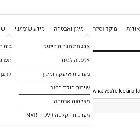
אודות
מוקד וסיור
מיגון ואבטחה
מידע שימושי
שיר
אבטחת חברות הייטק
בית ח
אזעקה לבית
מערכת
מערכות אזעקה ומיגון
לחצן 
שירות מוקד רואה
It seems we can’t find what you’re looking fo
מצלמות אבטחה
מערכות הקלטה NVR – DVR