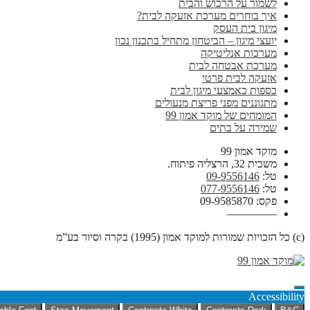
לשמור על הרכוש והבית
איך בוחרים מערכת אזעקה לבית?
מיגון בית העסק
יועצי מיגון – הביטחון מתחיל בתכנון נכון
מערכות אנליטיקה
מערכת אבטחה לבית
אזעקה לבית פרטי
כספות כאמצעי מיגון לבית
מתגוננים מפני פריצת מנעולים
המומחים של מוקד אמון 99
שמירה על בתים
מוקד אמון 99
משכית 32, הרצליה פיתוח.
טל:
09-9556146
טל:
077-9556146
פקס: 09-9585870
————–
(c) כל הזכויות שמורות למוקד אמון (1995) בקרה וסיור בע”מ
Accessibility