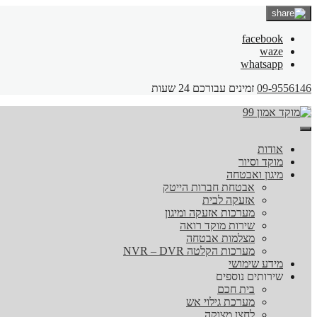
facebook
waze
whatsapp
09-9556146
זמינים עבורכם 24 שעות
אודות
מוקד וסיור
מיגון ואבטחה
אבטחת חברות הייטק
אזעקה לבית
מערכות אזעקה ומיגון
שירות מוקד רואה
מצלמות אבטחה
מערכות הקלטה NVR – DVR
מידע שימושי
שירותים נוספים
בית חכם
מערכת גילוי אש
לחצן מצוקה