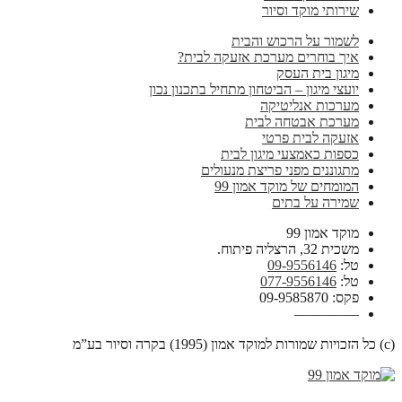
שירותי מוקד וסיור
לשמור על הרכוש והבית
איך בוחרים מערכת אזעקה לבית?
מיגון בית העסק
יועצי מיגון – הביטחון מתחיל בתכנון נכון
מערכות אנליטיקה
מערכת אבטחה לבית
אזעקה לבית פרטי
כספות כאמצעי מיגון לבית
מתגוננים מפני פריצת מנעולים
המומחים של מוקד אמון 99
שמירה על בתים
מוקד אמון 99
משכית 32, הרצליה פיתוח.
טל:
09-9556146
טל:
077-9556146
פקס: 09-9585870
————–
(c) כל הזכויות שמורות למוקד אמון (1995) בקרה וסיור בע”מ