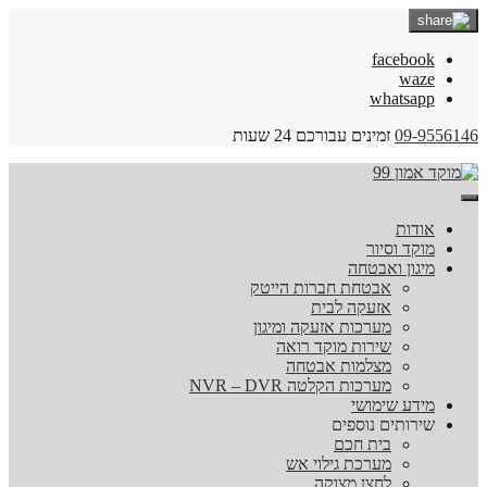
facebook
waze
whatsapp
09-9556146
זמינים עבורכם 24 שעות
אודות
מוקד וסיור
מיגון ואבטחה
אבטחת חברות הייטק
אזעקה לבית
מערכות אזעקה ומיגון
שירות מוקד רואה
מצלמות אבטחה
מערכות הקלטה NVR – DVR
מידע שימושי
שירותים נוספים
בית חכם
מערכת גילוי אש
לחצן מצוקה