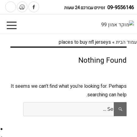
09-9556146
זמינים עבורכם 24 שעות
עמוד הבית
»
places to buy nfl jerseys
Nothing Found
It seems we can’t find what you’re looking for. Perhaps
searching can help.
Search
SEARCH
for: