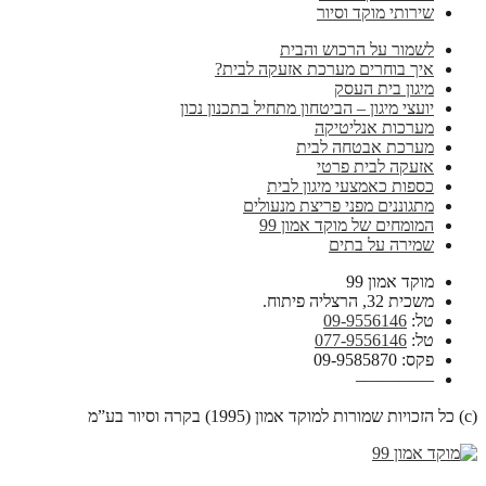
שירותי מוקד וסיור
לשמור על הרכוש והבית
איך בוחרים מערכת אזעקה לבית?
מיגון בית העסק
יועצי מיגון – הביטחון מתחיל בתכנון נכון
מערכות אנליטיקה
מערכת אבטחה לבית
אזעקה לבית פרטי
כספות כאמצעי מיגון לבית
מתגוננים מפני פריצת מנעולים
המומחים של מוקד אמון 99
שמירה על בתים
מוקד אמון 99
משכית 32, הרצליה פיתוח.
טל:
09-9556146
טל:
077-9556146
פקס: 09-9585870
————–
(c) כל הזכויות שמורות למוקד אמון (1995) בקרה וסיור בע”מ