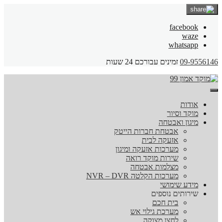
facebook
waze
whatsapp
09-9556146
זמינים עבורכם 24 שעות
אודות
מוקד וסיור
מיגון ואבטחה
אבטחת חברות הייטק
אזעקה לבית
מערכות אזעקה ומיגון
שירות מוקד רואה
מצלמות אבטחה
מערכות הקלטה NVR – DVR
מידע שימושי
שירותים נוספים
בית חכם
מערכת גילוי אש
לחצן מצוקה