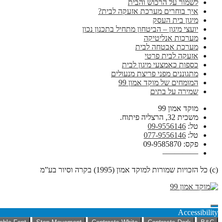
לשמור על הרכוש והבית
איך בוחרים מערכת אזעקה לבית?
מיגון בית העסק
יועצי מיגון – הביטחון מתחיל בתכנון נכון
מערכות אנליטיקה
מערכת אבטחה לבית
אזעקה לבית פרטי
כספות כאמצעי מיגון לבית
מתגוננים מפני פריצת מנעולים
המומחים של מוקד אמון 99
שמירה על בתים
מוקד אמון 99
משכית 32, הרצליה פיתוח.
טל:
09-9556146
טל:
077-9556146
פקס: 09-9585870
————–
(c) כל הזכויות שמורות למוקד אמון (1995) בקרה וסיור בע”מ
Accessibility