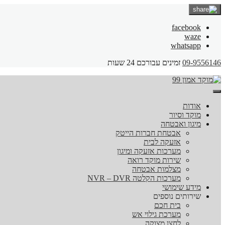
facebook
waze
whatsapp
09-9556146
זמינים עבורכם 24 שעות
אודות
מוקד וסיור
מיגון ואבטחה
אבטחת חברות הייטק
אזעקה לבית
מערכות אזעקה ומיגון
שירות מוקד רואה
מצלמות אבטחה
מערכות הקלטה NVR – DVR
מידע שימושי
שירותים נוספים
בית חכם
מערכת גילוי אש
לחצן מצוקה