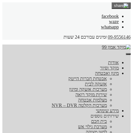
facebook
waze
whatsapp
09-9556146
זמינים עבורכם 24 שעות
אודות
מוקד וסיור
מיגון ואבטחה
אבטחת חברות הייטק
אזעקה לבית
מערכות אזעקה ומיגון
שירות מוקד רואה
מצלמות אבטחה
מערכות הקלטה NVR – DVR
מידע שימושי
שירותים נוספים
בית חכם
מערכת גילוי אש
לחצן מצוקה