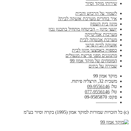
שירותי מוקד וסיור
לשמור על הרכוש והבית
איך בוחרים מערכת אזעקה לבית?
מיגון בית העסק
יועצי מיגון – הביטחון מתחיל בתכנון נכון
מערכות אנליטיקה
מערכת אבטחה לבית
אזעקה לבית פרטי
כספות כאמצעי מיגון לבית
מתגוננים מפני פריצת מנעולים
המומחים של מוקד אמון 99
שמירה על בתים
מוקד אמון 99
משכית 32, הרצליה פיתוח.
טל:
09-9556146
טל:
077-9556146
פקס: 09-9585870
————–
(c) כל הזכויות שמורות למוקד אמון (1995) בקרה וסיור בע”מ