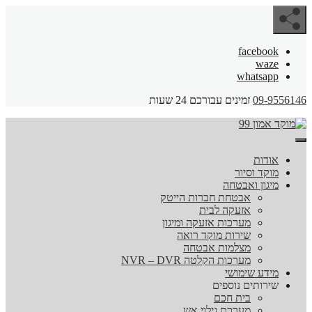
facebook
waze
whatsapp
09-9556146
זמינים עבורכם 24 שעות
אודות
מוקד וסיור
מיגון ואבטחה
אבטחת חברות הייטק
אזעקה לבית
מערכות אזעקה ומיגון
שירות מוקד רואה
מצלמות אבטחה
מערכות הקלטה NVR – DVR
מידע שימושי
שירותים נוספים
בית חכם
מערכת גילוי אש