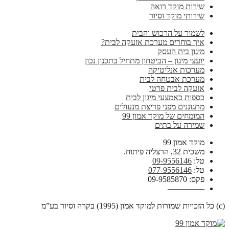
שירות מוקד רואה
שירותי מוקד וסיור
לשמור על הרכוש והבית
איך בוחרים מערכת אזעקה לבית?
מיגון בית העסק
יועצי מיגון – הביטחון מתחיל בתכנון נכון
מערכות אנליטיקה
מערכת אבטחה לבית
אזעקה לבית פרטי
כספות כאמצעי מיגון לבית
מתגוננים מפני פריצת מנעולים
המומחים של מוקד אמון 99
שמירה על בתים
מוקד אמון 99
משכית 32, הרצליה פיתוח.
טל:
09-9556146
טל:
077-9556146
פקס: 09-9585870
————–
(c) כל הזכויות שמורות למוקד אמון (1995) בקרה וסיור בע”מ