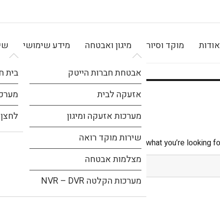
אודות
מוקד וסיור
מיגון ואבטחה
מידע שימושי
שיר
אבטחת חברות הייטק
בית ח
אזעקה לבית
מערכת
מערכות אזעקה ומיגון
לחצן 
שירות מוקד רואה
It seems we can’t find what you’re looking fo
מצלמות אבטחה
מערכות הקלטה NVR – DVR