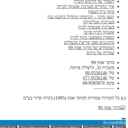
לשמור על הרכוש והבית
איך בוחרים מערכת אזעקה לבית?
מיגון בית העסק
יועצי מיגון – הביטחון מתחיל בתכנון נכון
מערכות אנליטיקה
מערכת אבטחה לבית
אזעקה לבית פרטי
כספות כאמצעי מיגון לבית
מתגוננים מפני פריצת מנעולים
המומחים של מוקד אמון 99
שמירה על בתים
מוקד אמון 99
משכית 32, הרצליה פיתוח.
טל:
09-9556146
טל:
077-9556146
פקס: 09-9585870
————–
(c) כל הזכויות שמורות למוקד אמון (1995) בקרה וסיור בע”מ
Accessibility