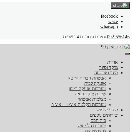
facebook
waze
whatsapp
09-9556146
זמינים עבורכם 24 שעות
אודות
מוקד וסיור
מיגון ואבטחה
אבטחת חברות הייטק
אזעקה לבית
מערכות אזעקה ומיגון
שירות מוקד רואה
מצלמות אבטחה
מערכות הקלטה NVR – DVR
מידע שימושי
שירותים נוספים
בית חכם
מערכת גילוי אש
לחצן מצוקה