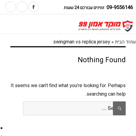
09-9556146
זמינים עבורכם 24 שעות
עמוד הבית
»
swingman vs replica jersey
Nothing Found
It seems we can’t find what you’re looking for. Perhaps
searching can help.
Search
SEARCH
for: