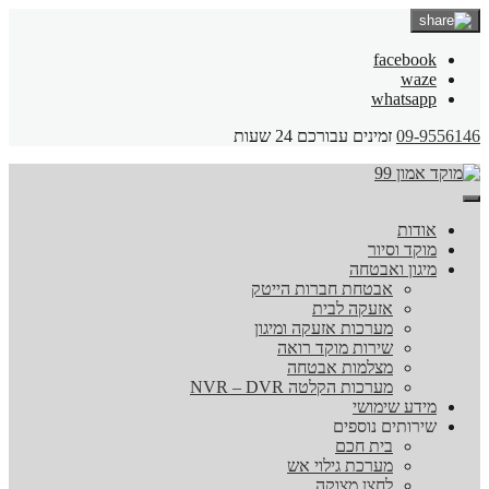
facebook
waze
whatsapp
09-9556146
זמינים עבורכם 24 שעות
אודות
מוקד וסיור
מיגון ואבטחה
אבטחת חברות הייטק
אזעקה לבית
מערכות אזעקה ומיגון
שירות מוקד רואה
מצלמות אבטחה
מערכות הקלטה NVR – DVR
מידע שימושי
שירותים נוספים
בית חכם
מערכת גילוי אש
לחצן מצוקה