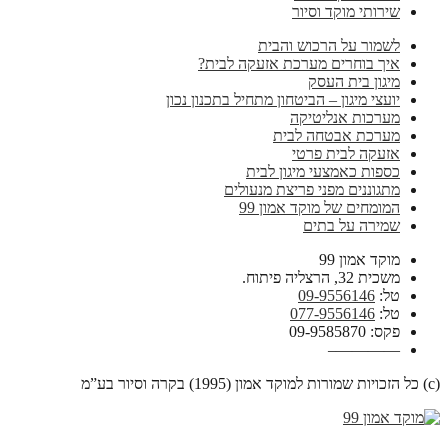
שירותי מוקד וסיור
לשמור על הרכוש והבית
איך בוחרים מערכת אזעקה לבית?
מיגון בית העסק
יועצי מיגון – הביטחון מתחיל בתכנון נכון
מערכות אנליטיקה
מערכת אבטחה לבית
אזעקה לבית פרטי
כספות כאמצעי מיגון לבית
מתגוננים מפני פריצת מנעולים
המומחים של מוקד אמון 99
שמירה על בתים
מוקד אמון 99
משכית 32, הרצליה פיתוח.
טל:
09-9556146
טל:
077-9556146
פקס: 09-9585870
————–
(c) כל הזכויות שמורות למוקד אמון (1995) בקרה וסיור בע”מ