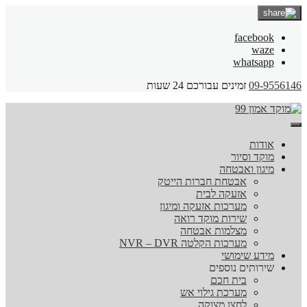
facebook
waze
whatsapp
09-9556146
זמינים עבורכם 24 שעות
אודות
מוקד וסיור
מיגון ואבטחה
אבטחת חברות הייטק
אזעקה לבית
מערכות אזעקה ומיגון
שירות מוקד רואה
מצלמות אבטחה
מערכות הקלטה NVR – DVR
מידע שימושי
שירותים נוספים
בית חכם
מערכת גילוי אש
לחצן מצוקה