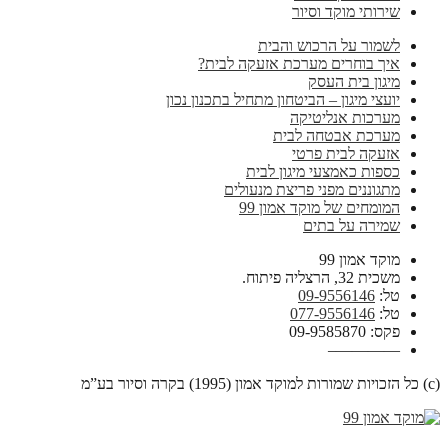
שירותי מוקד וסיור
לשמור על הרכוש והבית
איך בוחרים מערכת אזעקה לבית?
מיגון בית העסק
יועצי מיגון – הביטחון מתחיל בתכנון נכון
מערכות אנליטיקה
מערכת אבטחה לבית
אזעקה לבית פרטי
כספות כאמצעי מיגון לבית
מתגוננים מפני פריצת מנעולים
המומחים של מוקד אמון 99
שמירה על בתים
מוקד אמון 99
משכית 32, הרצליה פיתוח.
טל:
09-9556146
טל:
077-9556146
פקס: 09-9585870
————–
(c) כל הזכויות שמורות למוקד אמון (1995) בקרה וסיור בע”מ