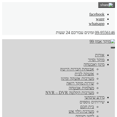
facebook
waze
whatsapp
09-9556146
זמינים עבורכם 24 שעות
אודות
מוקד וסיור
מיגון ואבטחה
אבטחת חברות הייטק
אזעקה לבית
מערכות אזעקה ומיגון
שירות מוקד רואה
מצלמות אבטחה
מערכות הקלטה NVR – DVR
מידע שימושי
שירותים נוספים
בית חכם
מערכת גילוי אש
לחצן מצוקה