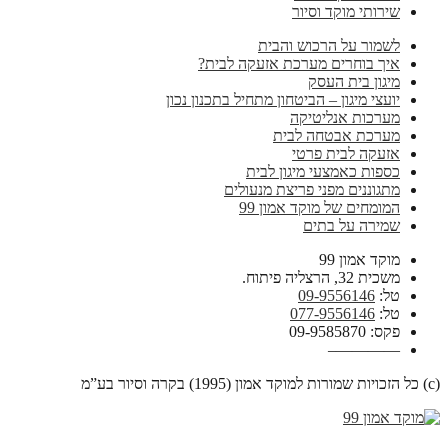
שירותי מוקד וסיור
לשמור על הרכוש והבית
איך בוחרים מערכת אזעקה לבית?
מיגון בית העסק
יועצי מיגון – הביטחון מתחיל בתכנון נכון
מערכות אנליטיקה
מערכת אבטחה לבית
אזעקה לבית פרטי
כספות כאמצעי מיגון לבית
מתגוננים מפני פריצת מנעולים
המומחים של מוקד אמון 99
שמירה על בתים
מוקד אמון 99
משכית 32, הרצליה פיתוח.
טל:
09-9556146
טל:
077-9556146
פקס: 09-9585870
————–
(c) כל הזכויות שמורות למוקד אמון (1995) בקרה וסיור בע”מ