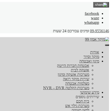
facebook
waze
whatsapp
09-9556146
זמינים עבורכם 24 שעות
אודות
מוקד וסיור
מיגון ואבטחה
אבטחת חברות הייטק
אזעקה לבית
מערכות אזעקה ומיגון
שירות מוקד רואה
מצלמות אבטחה
מערכות הקלטה NVR – DVR
מידע שימושי
שירותים נוספים
בית חכם
מערכת גילוי אש
לחצן מצוקה