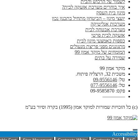
לשמור על הרכוש והבית
איך בוחרים מערכת אזעקה לבית?
מיגון בית העסק
יועצי מיגון – הביטחון מתחיל בתכנון נכון
מערכות אנליטיקה
מערכת אבטחה לבית
אזעקה לבית פרטי
כספות כאמצעי מיגון לבית
מתגוננים מפני פריצת מנעולים
המומחים של מוקד אמון 99
שמירה על בתים
מוקד אמון 99
משכית 32, הרצליה פיתוח.
טל:
09-9556146
טל:
077-9556146
פקס: 09-9585870
————–
(c) כל הזכויות שמורות למוקד אמון (1995) בקרה וסיור בע”מ
Accessibility